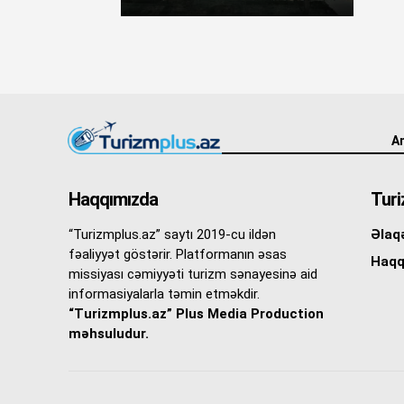
An
Haqqımızda
Turi
“Turizmplus.az” saytı 2019-cu ildən
Əlaq
fəaliyyət göstərir. Platformanın əsas
Haqq
missiyası cəmiyyəti turizm sənayesinə aid
informasiyalarla təmin etməkdir.
“Turizmplus.az” Plus Media Production
məhsuludur.