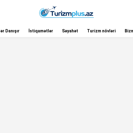
ər Danışır
İstiqamətlər
Səyahət
Turizm növləri
Biz