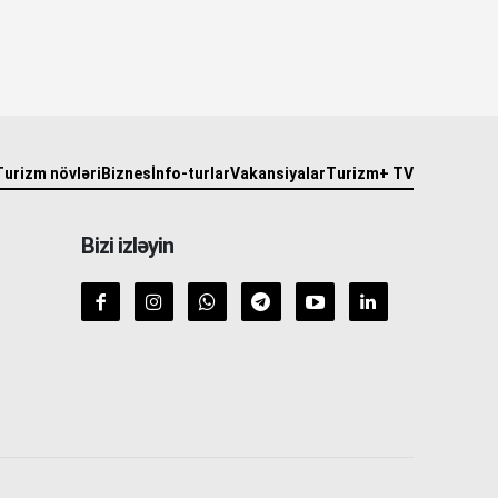
Turizm növləri
Biznes
İnfo-turlar
Vakansiyalar
Turizm+ TV
Bizi izləyin