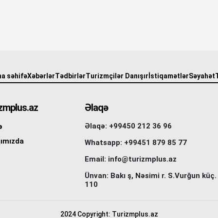
a səhifə
Xəbərlər
Tədbirlər
Turizmçilər Danışır
İstiqamətlər
Səyahət
zmplus.az
Əlaqə
Əlaqə: +99450 212 36 96
ə
ımızda
Whatsapp: +99451 879 85 77
Email: info@turizmplus.az
Ünvan: Bakı ş, Nəsimi r. S.Vurğun küç.
110
2024 Copyright: Turizmplus.az