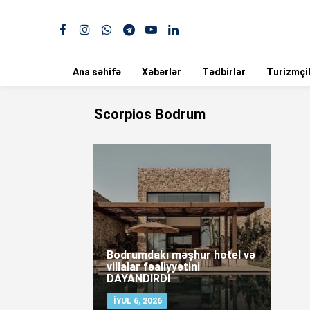
Ana səhifə
Xəbərlər
Tədbirlər
Turizmçil
Scorpios Bodrum
Bodrumdakı məşhur hotel və
villalar fəaliyyətini
DAYANDIRDI
İYUL 6, 2026