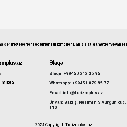
a səhifə
Xəbərlər
Tədbirlər
Turizmçilər Danışır
İstiqamətlər
Səyahət
zmplus.az
Əlaqə
Əlaqə: +99450 212 36 96
ə
ımızda
Whatsapp: +99451 879 85 77
Email: info@turizmplus.az
Ünvan: Bakı ş, Nəsimi r. S.Vurğun küç.
110
2024 Copyright: Turizmplus.az