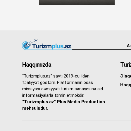
An
Haqqımızda
Turi
“Turizmplus.az” saytı 2019-cu ildən
Əlaq
fəaliyyət göstərir. Platformanın əsas
Haqq
missiyası cəmiyyəti turizm sənayesinə aid
informasiyalarla təmin etməkdir.
“Turizmplus.az” Plus Media Production
məhsuludur.