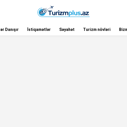
ər Danışır
İstiqamətlər
Səyahət
Turizm növləri
Biz