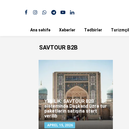
Ana səhifə
Xəbərlər
Tədbirlər
Turizmçil
SAVTOUR B2B
YENİLİK: SAVTOUR B2B
sistemində Daşkənd üzrə tur
paketlərin satışına start
verilib
APREL 15, 2026