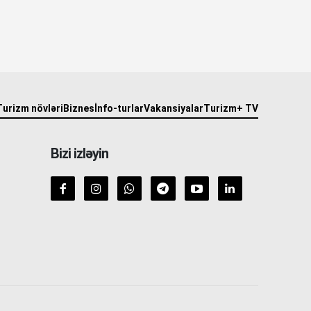
Turizm növləri
Biznes
İnfo-turlar
Vakansiyalar
Turizm+ TV
Bizi izləyin