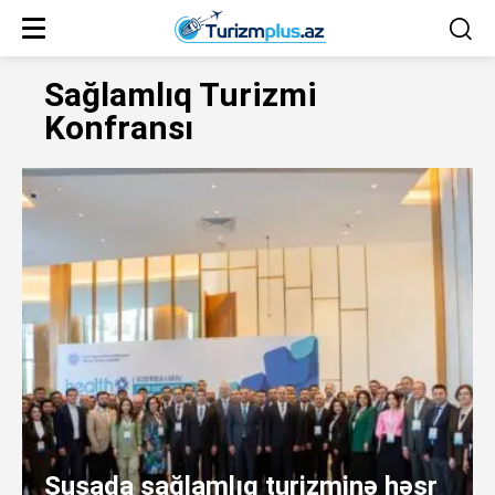
Sağlamlıq Turizmi
Konfransı
Şuşada sağlamlıq turizminə həsr