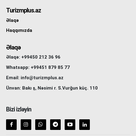
Turizmplus.az
Əlaqə
Haqqımızda
Əlaqə
Əlaqə: +99450 212 36 96
Whatsapp: +99451 879 85 77
Email: info@turizmplus.az
Ünvan: Bakı ş, Nəsimi r. S.Vurğun küç. 110
Bizi izləyin