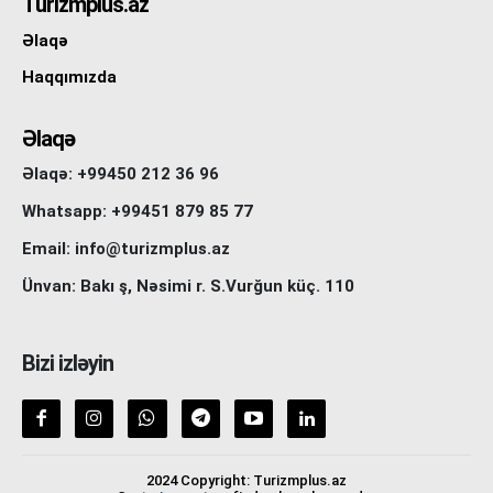
Turizmplus.az
Əlaqə
Haqqımızda
Əlaqə
Əlaqə: +99450 212 36 96
Whatsapp: +99451 879 85 77
Email: info@turizmplus.az
Ünvan: Bakı ş, Nəsimi r. S.Vurğun küç. 110
Bizi izləyin
2024 Copyright: Turizmplus.az