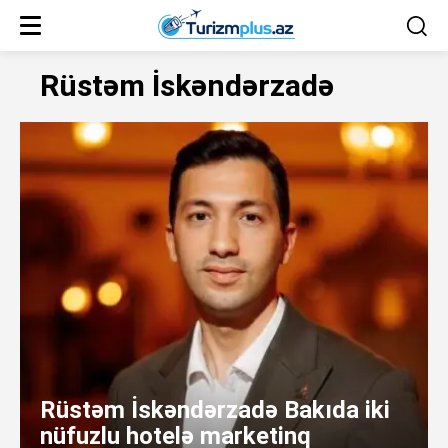
Rüstəm İskəndərzadə
Rüstəm İskəndərzadə Bakıda iki
nüfuzlu hotelə marketinq