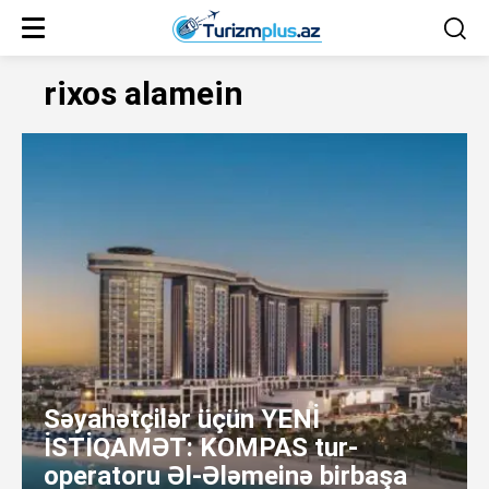
rixos alamein
Səyahətçilər üçün YENİ
İSTİQAMƏT: KOMPAS tur-
operatoru Əl-Ələmeinə birbaşa