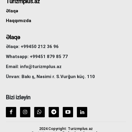
Turizmplus.az
Əlaqə
Haqqımızda
Əlaqə
Əlaqə: +99450 212 36 96
Whatsapp: +99451 879 85 77
Email: info@turizmplus.az
Ünvan: Bakı ş, Nəsimi r. S.Vurğun küç. 110
Bizi izləyin
2024 Copyright: Turizmplus.az