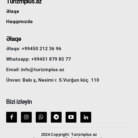
Turizmplus.az
Əlaqə
Haqqımızda
Əlaqə
Əlaqə: +99450 212 36 96
Whatsapp: +99451 879 85 77
Email: info@turizmplus.az
Ünvan: Bakı ş, Nəsimi r. S.Vurğun küç. 110
Bizi izləyin
2024 Copyright: Turizmplus.az