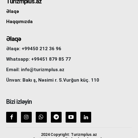
Turizmplus.az
Əlaqə
Haqqımızda
Əlaqə
Əlaqə: +99450 212 36 96
Whatsapp: +99451 879 85 77
Email: info@turizmplus.az
Ünvan: Bakı ş, Nəsimi r. S.Vurğun küç. 110
Bizi izləyin
2024 Copyright: Turizmplus.az