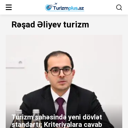
Rəşad Əliyev turizm
Turizm sahəsində yeni dövlət
standartı; Kriteriyalara cavab