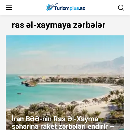
ras əl-xaymaya zərbələr
İran BƏƏ-nin Ras Əl-Xayma
şəhərinə raket zərbələri endirir –