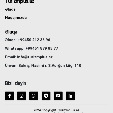
Turizmplus.az
Əlaqə
Haqqımızda
Əlaqə
Əlaqə: +99450 212 36 96
Whatsapp: +99451 879 85 77
Email: info@turizmplus.az
Ünvan: Bakı ş, Nəsimi r. S.Vurğun küç. 110
Bizi izləyin
2024 Copyright: Turizmplus.az