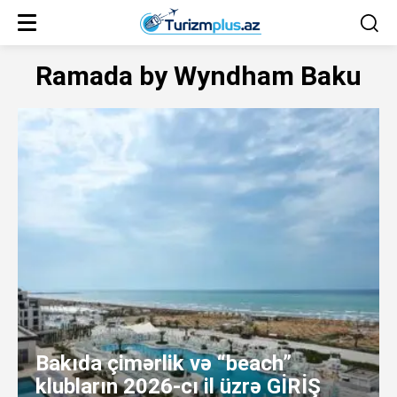
Ramada by Wyndham Baku
Bakıda çimərlik və “beach”
klubların 2026-cı il üzrə GİRİŞ