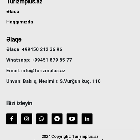
Turizmplus.az
Əlaqə
Haqqımızda
Əlaqə
Əlaqə: +99450 212 36 96
Whatsapp: +99451 879 85 77
Email: info@turizmplus.az
Ünvan: Bakı ş, Nəsimi r. S.Vurğun küç. 110
Bizi izləyin
2024 Copyright: Turizmplus.az