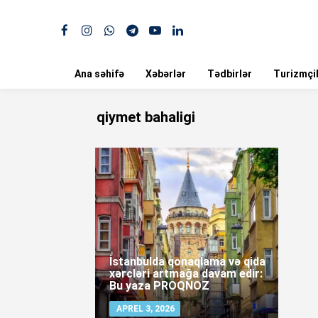
Ana səhifə
Xəbərlər
Tədbirlər
Turizmçil
qiymet bahaligi
İstanbulda qonaqlama və qida
xərcləri artmağa davam edir:
Bu yaza PROQNOZ
APREL 3, 2026