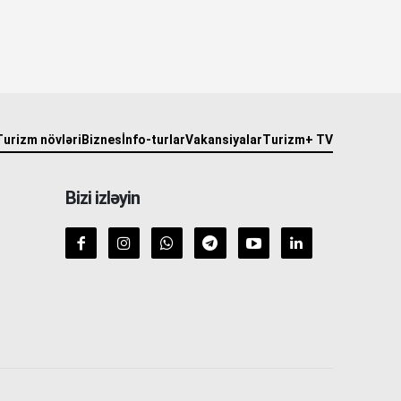
Turizm növləri
Biznes
İnfo-turlar
Vakansiyalar
Turizm+ TV
Bizi izləyin