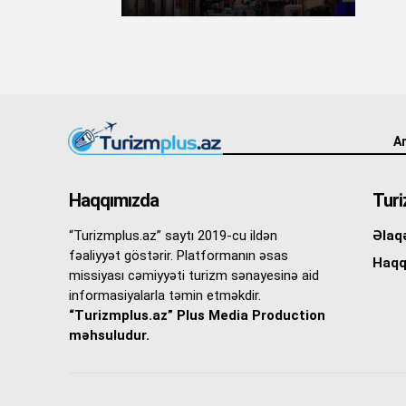
An
Haqqımızda
Turi
“Turizmplus.az” saytı 2019-cu ildən
Əlaq
fəaliyyət göstərir. Platformanın əsas
Haqq
missiyası cəmiyyəti turizm sənayesinə aid
informasiyalarla təmin etməkdir.
“Turizmplus.az” Plus Media Production
məhsuludur.