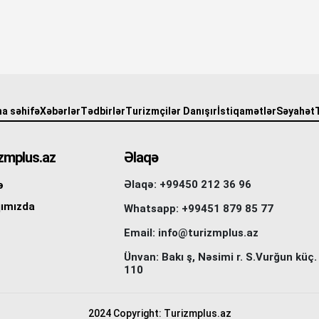
a səhifə
Xəbərlər
Tədbirlər
Turizmçilər Danışır
İstiqamətlər
Səyahət
zmplus.az
Əlaqə
Əlaqə: +99450 212 36 96
ə
ımızda
Whatsapp: +99451 879 85 77
Email: info@turizmplus.az
Ünvan: Bakı ş, Nəsimi r. S.Vurğun küç.
110
2024 Copyright: Turizmplus.az