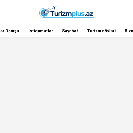
ər Danışır
İstiqamətlər
Səyahət
Turizm növləri
Biz