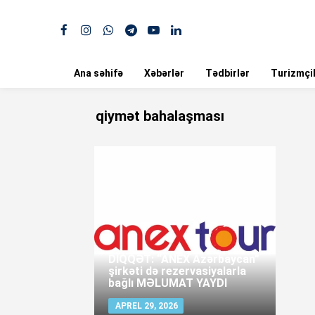
Ana səhifə
Xəbərlər
Tədbirlər
Turizmçil
qiymət bahalaşması
DİQQƏT: “ANEX Azərbaycan”
şirkəti də rezervasiyalarla
bağlı MƏLUMAT YAYDI
APREL 29, 2026