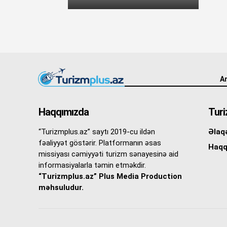
An
Haqqımızda
Turi
“Turizmplus.az” saytı 2019-cu ildən
Əlaq
fəaliyyət göstərir. Platformanın əsas
Haqq
missiyası cəmiyyəti turizm sənayesinə aid
informasiyalarla təmin etməkdir.
“Turizmplus.az” Plus Media Production
məhsuludur.