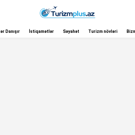
ər Danışır
İstiqamətlər
Səyahət
Turizm növləri
Biz