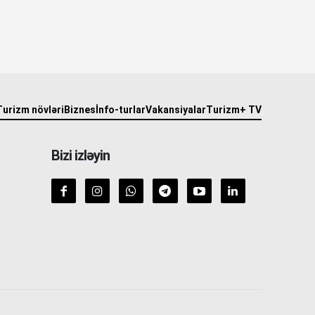
Turizm növləri
Biznes
İnfo-turlar
Vakansiyalar
Turizm+ TV
Bizi izləyin