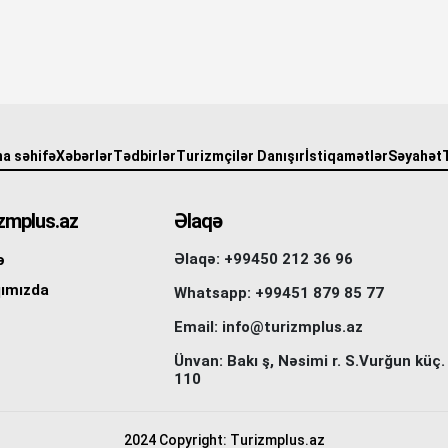
a səhifə
Xəbərlər
Tədbirlər
Turizmçilər Danışır
İstiqamətlər
Səyahət
zmplus.az
Əlaqə
Əlaqə: +99450 212 36 96
ə
ımızda
Whatsapp: +99451 879 85 77
Email: info@turizmplus.az
Ünvan: Bakı ş, Nəsimi r. S.Vurğun küç.
110
2024 Copyright: Turizmplus.az