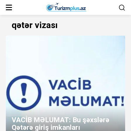
qətər vizası
VACİB MƏLUMAT: Bu şəxslərə
Qətərə giriş imkanları