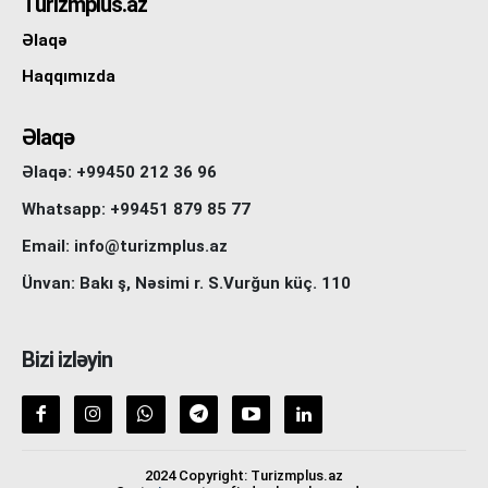
Turizmplus.az
Əlaqə
Haqqımızda
Əlaqə
Əlaqə: +99450 212 36 96
Whatsapp: +99451 879 85 77
Email: info@turizmplus.az
Ünvan: Bakı ş, Nəsimi r. S.Vurğun küç. 110
Bizi izləyin
2024 Copyright: Turizmplus.az