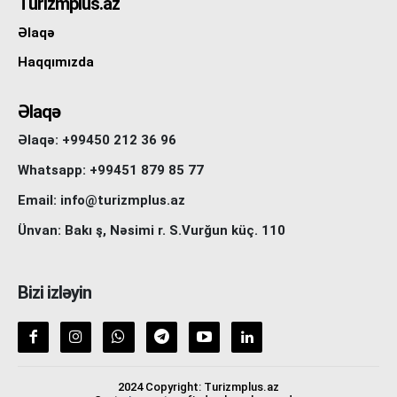
Turizmplus.az
Əlaqə
Haqqımızda
Əlaqə
Əlaqə: +99450 212 36 96
Whatsapp: +99451 879 85 77
Email: info@turizmplus.az
Ünvan: Bakı ş, Nəsimi r. S.Vurğun küç. 110
Bizi izləyin
2024 Copyright: Turizmplus.az