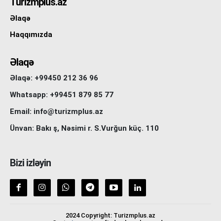
Turizmplus.az
Əlaqə
Haqqımızda
Əlaqə
Əlaqə: +99450 212 36 96
Whatsapp: +99451 879 85 77
Email: info@turizmplus.az
Ünvan: Bakı ş, Nəsimi r. S.Vurğun küç. 110
Bizi izləyin
2024 Copyright: Turizmplus.az