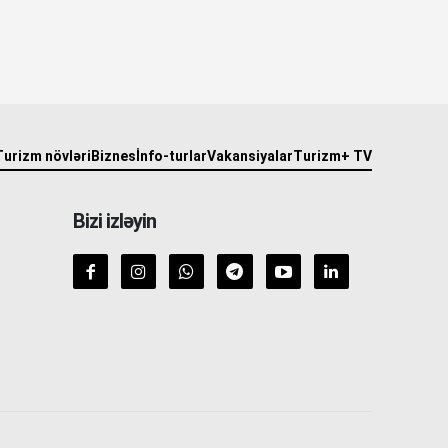
Turizm növləri
Biznes
İnfo-turlar
Vakansiyalar
Turizm+ TV
Bizi izləyin