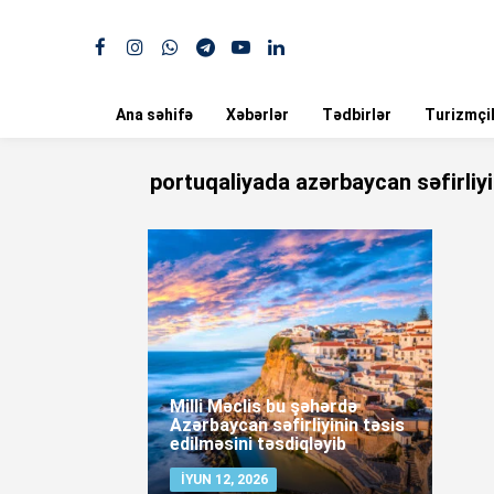
Ana səhifə
Xəbərlər
Tədbirlər
Turizmçil
portuqaliyada azərbaycan səfirliyi
Milli Məclis bu şəhərdə
Azərbaycan səfirliyinin təsis
edilməsini təsdiqləyib
İYUN 12, 2026