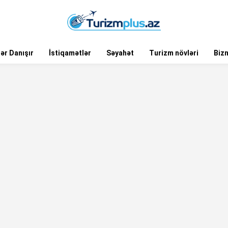
ər Danışır
İstiqamətlər
Səyahət
Turizm növləri
Biz