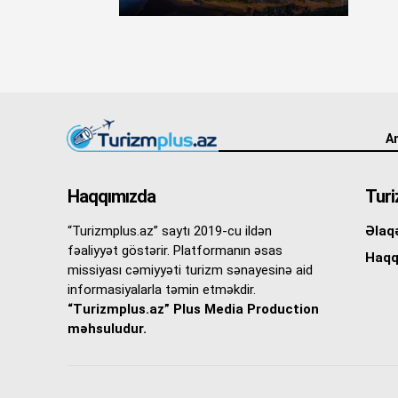
An
Haqqımızda
Turi
“Turizmplus.az” saytı 2019-cu ildən
Əlaq
fəaliyyət göstərir. Platformanın əsas
Haqq
missiyası cəmiyyəti turizm sənayesinə aid
informasiyalarla təmin etməkdir.
“Turizmplus.az” Plus Media Production
məhsuludur.