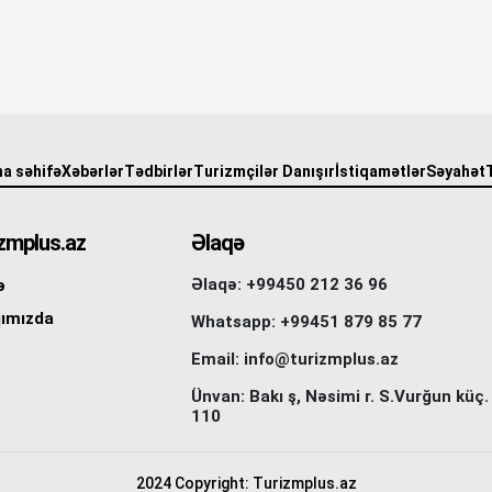
a səhifə
Xəbərlər
Tədbirlər
Turizmçilər Danışır
İstiqamətlər
Səyahət
zmplus.az
Əlaqə
Əlaqə: +99450 212 36 96
ə
ımızda
Whatsapp: +99451 879 85 77
Email: info@turizmplus.az
Ünvan: Bakı ş, Nəsimi r. S.Vurğun küç.
110
2024 Copyright: Turizmplus.az