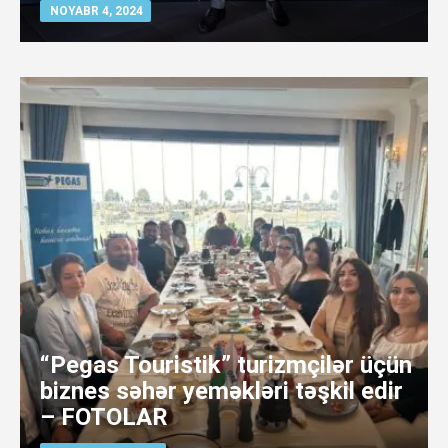
NOYABR 4, 2024
“Pegas Touristik” turizmçilər üçün
biznes səhər yeməkləri təşkil edir
– FOTOLAR