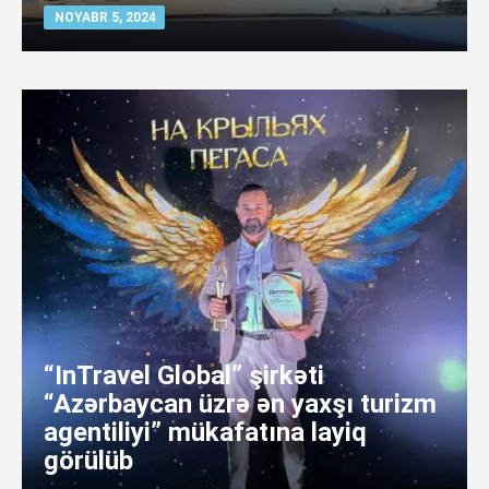
NOYABR 5, 2024
“InTravel Global” şirkəti
“Azərbaycan üzrə ən yaxşı turizm
agentiliyi” mükafatına layiq
görülüb