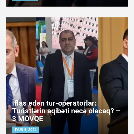
İflas edən tur-operatorlar:
Turistlərin aqibəti necə olacaq? –
3 MÖVQE
İYUN 5, 2024