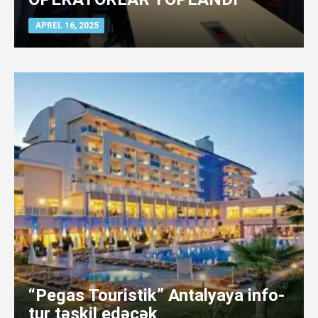
APREL 16, 2025
“Pegas Touristik” Antalyaya info-
tur təşkil edəcək