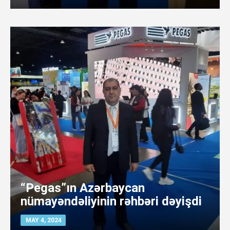
“Pegas”ın Azərbaycan
nümayəndəliyinin rəhbəri dəyişdi
MAY 4, 2024