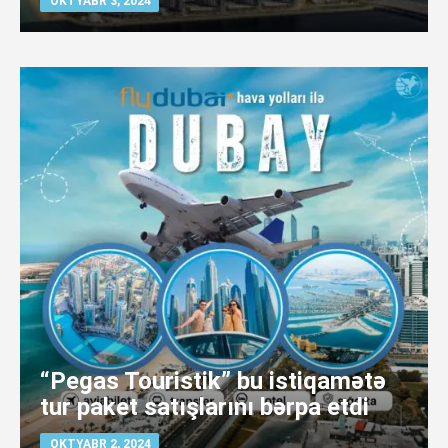
OKTYABR 3, 2024
“Pegas Touristik” bu istiqamətə
tur paket satışlarını bərpa etdi
OKTYABR 2, 2024