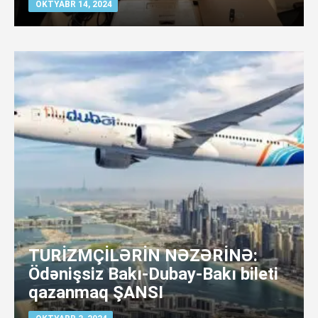
OKTYABR 14, 2024
TURİZMÇİLƏRİN NƏZƏRİNƏ:
Ödənişsiz Bakı-Dubay-Bakı bileti
qazanmaq ŞANSI