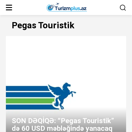
Pegas Touristik
SON DƏQİQƏ: “Pegas Touristik”
də 60 USD məbləğində yanacaq