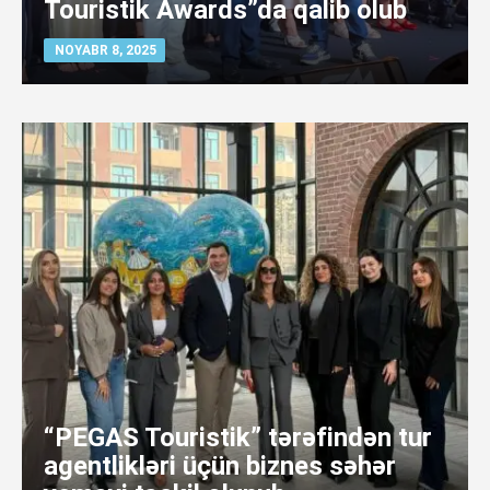
Touristik Awards”da qalib olub
NOYABR 8, 2025
“PEGAS Touristik” tərəfindən tur
agentlikləri üçün biznes səhər