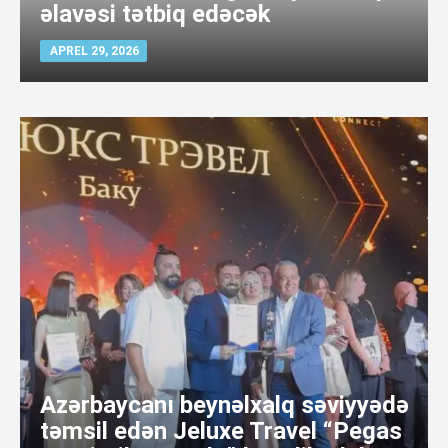
əlavəsi tətbiq edəcək
APREL 29, 2026
Azərbaycanı beynəlxalq səviyyədə
təmsil edən Jeluxe Travel “Pegas