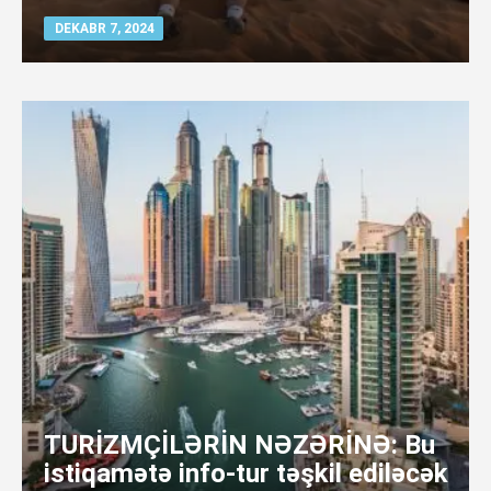
DEKABR 7, 2024
TURİZMÇİLƏRİN NƏZƏRİNƏ: Bu
istiqamətə info-tur təşkil ediləcək