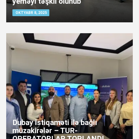
yeməyi təşkil olunub
OKTYABR 8, 2025
Dubay istiqaməti ilə bağlı
müzakirələr – TUR-
OPERATORLAR TOPLANDI