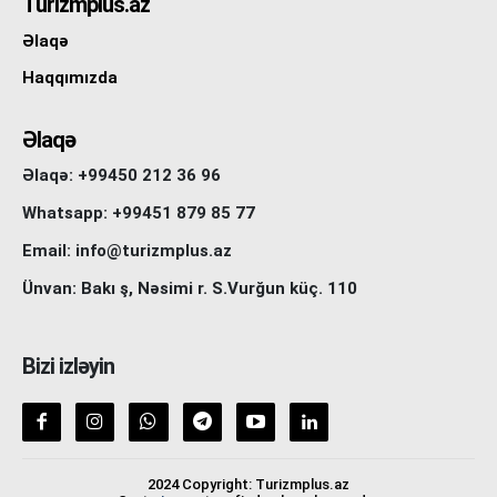
Turizmplus.az
Əlaqə
Haqqımızda
Əlaqə
Əlaqə: +99450 212 36 96
Whatsapp: +99451 879 85 77
Email: info@turizmplus.az
Ünvan: Bakı ş, Nəsimi r. S.Vurğun küç. 110
Bizi izləyin
2024 Copyright: Turizmplus.az