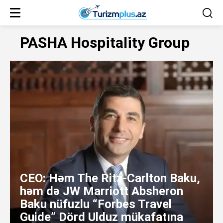
PASHA Hospitality Group
CEO: Həm The Ritz-Carlton Baku,
həm də JW Marriott Absheron
Baku nüfuzlu “Forbes Travel
Guide” Dörd Ulduz mükafatına