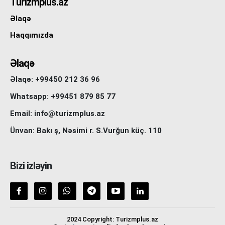
Turizmplus.az
Əlaqə
Haqqımızda
Əlaqə
Əlaqə: +99450 212 36 96
Whatsapp: +99451 879 85 77
Email: info@turizmplus.az
Ünvan: Bakı ş, Nəsimi r. S.Vurğun küç. 110
Bizi izləyin
2024 Copyright: Turizmplus.az