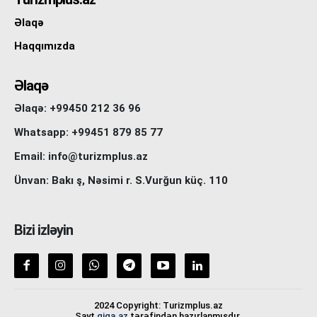
Əlaqə
Haqqımızda
Əlaqə
Əlaqə: +99450 212 36 96
Whatsapp: +99451 879 85 77
Email: info@turizmplus.az
Ünvan: Bakı ş, Nəsimi r. S.Vurğun küç. 110
Bizi izləyin
2024 Copyright: Turizmplus.az
Sayt
giga.az
tərəfindən hazırlanmışdır.