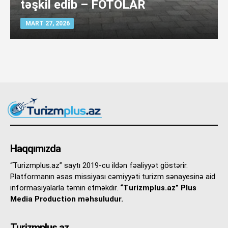
təşkil edib – FOTOLAR
MART 27, 2026
Haqqımızda
“Turizmplus.az” saytı 2019-cu ildən fəaliyyət göstərir.
Platformanın əsas missiyası cəmiyyəti turizm sənayesinə aid
informasiyalarla təmin etməkdir.
“Turizmplus.az” Plus
Media Production məhsuludur.
Turizmplus.az