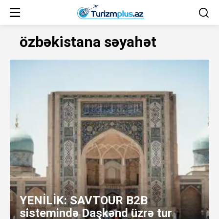
özbəkistana səyahət
YENİLİK: SAVTOUR B2B
sistemində Daşkənd üzrə tur