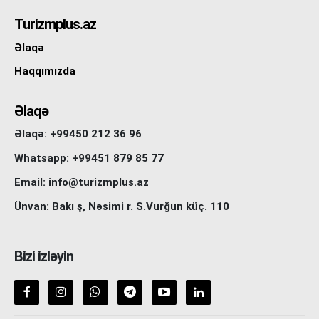
Turizmplus.az
Əlaqə
Haqqımızda
Əlaqə
Əlaqə: +99450 212 36 96
Whatsapp: +99451 879 85 77
Email: info@turizmplus.az
Ünvan: Bakı ş, Nəsimi r. S.Vurğun küç. 110
Bizi izləyin