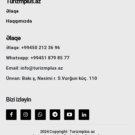
Turizmplus.az
Əlaqə
Haqqımızda
Əlaqə
Əlaqə: +99450 212 36 96
Whatsapp: +99451 879 85 77
Email: info@turizmplus.az
Ünvan: Bakı ş, Nəsimi r. S.Vurğun küç. 110
Bizi izləyin
2024 Copyright: Turizmplus.az