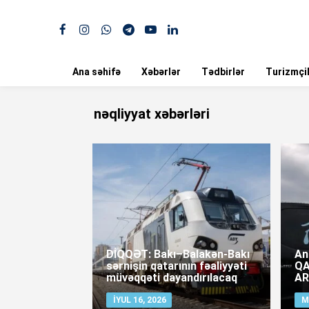
Ana səhifə
Xəbərlər
Tədbirlər
Turizmçil
nəqliyyat xəbərləri
DİQQƏT: Bakı–Balakən-Bakı
An
sərnişin qatarının fəaliyyəti
QA
müvəqqəti dayandırılacaq
AR
İYUL 16, 2026
M