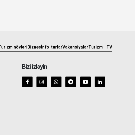
Turizm növləri
Biznes
İnfo-turlar
Vakansiyalar
Turizm+ TV
Bizi izləyin