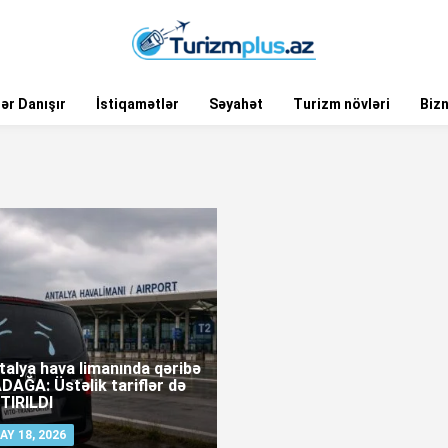
ər Danışır
İstiqamətlər
Səyahət
Turizm növləri
Biz
talya hava limanında qəribə
DAĞA: Üstəlik tariflər də
TIRILDI
AY 18, 2026