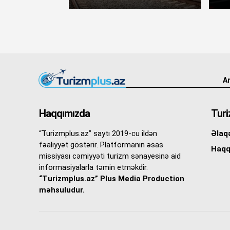
An
Haqqımızda
Turi
“Turizmplus.az” saytı 2019-cu ildən
Əlaq
fəaliyyət göstərir. Platformanın əsas
Haqq
missiyası cəmiyyəti turizm sənayesinə aid
informasiyalarla təmin etməkdir.
“Turizmplus.az” Plus Media Production
məhsuludur.