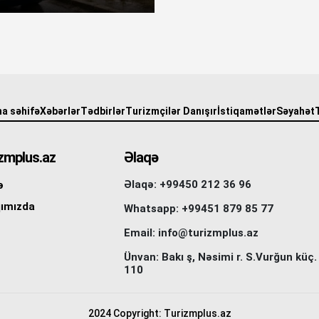
a səhifə
Xəbərlər
Tədbirlər
Turizmçilər Danışır
İstiqamətlər
Səyahət
zmplus.az
Əlaqə
Əlaqə: +99450 212 36 96
ə
ımızda
Whatsapp: +99451 879 85 77
Email: info@turizmplus.az
Ünvan: Bakı ş, Nəsimi r. S.Vurğun küç.
110
2024 Copyright: Turizmplus.az