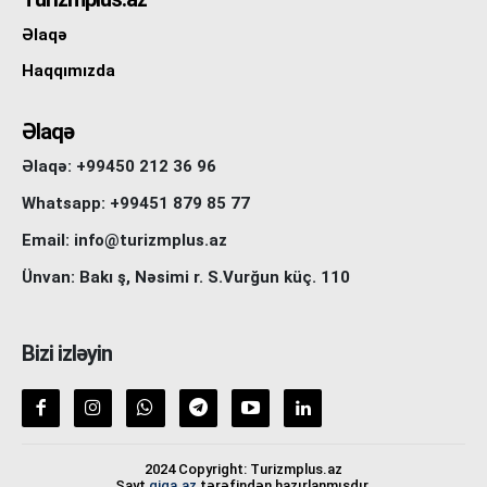
Əlaqə
Haqqımızda
Əlaqə
Əlaqə: +99450 212 36 96
Whatsapp: +99451 879 85 77
Email: info@turizmplus.az
Ünvan: Bakı ş, Nəsimi r. S.Vurğun küç. 110
Bizi izləyin
2024 Copyright: Turizmplus.az
Sayt
giga.az
tərəfindən hazırlanmışdır.