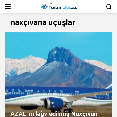
naxçıvana uçuşlar
AZAL-ın ləğv edilmiş Naxçıvan