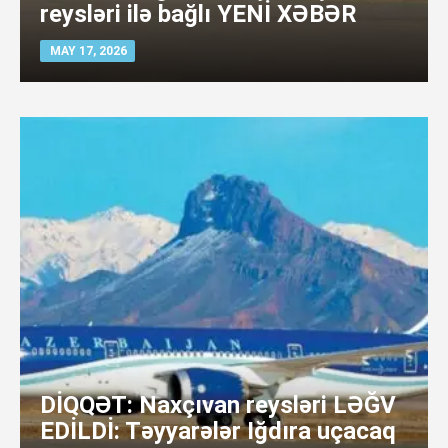
reysləri ilə bağlı YENİ XƏBƏR
MAY 17, 2026
DİQQƏT: Naxçıvan reysləri LƏĞV
EDİLDİ: Təyyarələr Iğdıra uçacaq