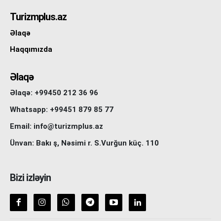
Turizmplus.az
Əlaqə
Haqqımızda
Əlaqə
Əlaqə: +99450 212 36 96
Whatsapp: +99451 879 85 77
Email: info@turizmplus.az
Ünvan: Bakı ş, Nəsimi r. S.Vurğun küç. 110
Bizi izləyin