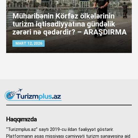
Müharibənin Körfəz ölkələrinin
turizm iqtisadiyyatına gündəlik
zərəri nə qədərdir? – ARAŞDIRMA
MART 12, 2026
Haqqımızda
“Turizmplus.az” saytı 2019-cu ildən fəaliyyət göstərir.
Platformanın əsas missiyası cəmiyyəti turizm sənayesinə aid