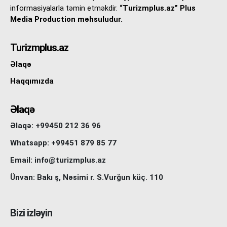
informasiyalarla təmin etməkdir.
“Turizmplus.az” Plus
Media Production məhsuludur.
Turizmplus.az
Əlaqə
Haqqımızda
Əlaqə
Əlaqə: +99450 212 36 96
Whatsapp: +99451 879 85 77
Email: info@turizmplus.az
Ünvan: Bakı ş, Nəsimi r. S.Vurğun küç. 110
Bizi izləyin