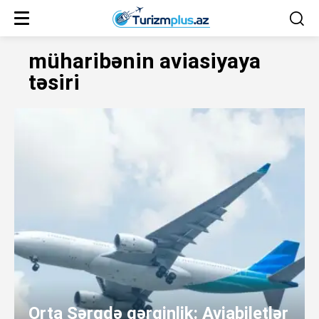
müharibənin aviasiyaya
təsiri
Orta Şərqdə gərginlik: Aviabiletlər