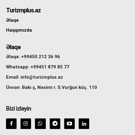
Turizmplus.az
Əlaqə
Haqqımızda
Əlaqə
Əlaqə: +99450 212 36 96
Whatsapp: +99451 879 85 77
Email: info@turizmplus.az
Ünvan: Bakı ş, Nəsimi r. S.Vurğun küç. 110
Bizi izləyin