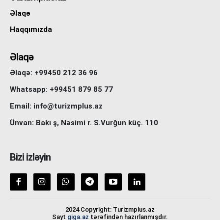
Əlaqə
Haqqımızda
Əlaqə
Əlaqə: +99450 212 36 96
Whatsapp: +99451 879 85 77
Email: info@turizmplus.az
Ünvan: Bakı ş, Nəsimi r. S.Vurğun küç. 110
Bizi izləyin
2024 Copyright: Turizmplus.az
Sayt
giga.az
tərəfindən hazırlanmışdır.