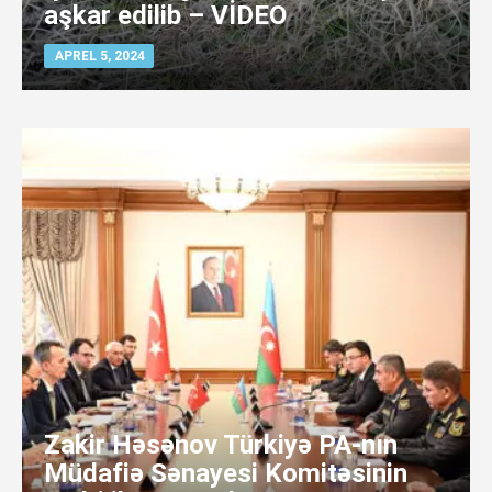
aşkar edilib – VİDEO
APREL 5, 2024
Zakir Həsənov Türkiyə PA-nın
Müdafiə Sənayesi Komitəsinin