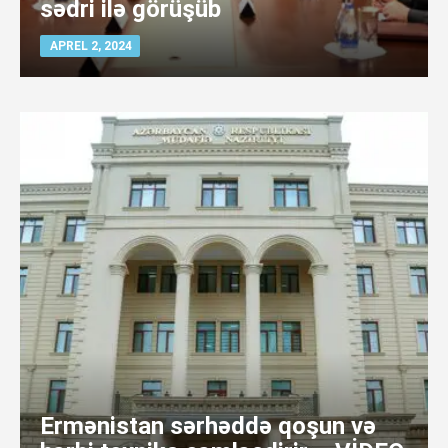
sədri ilə görüşüb
APREL 2, 2024
Ermənistan sərhəddə qoşun və