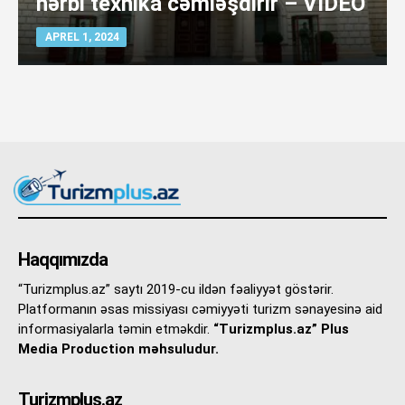
hərbi texnika cəmləşdirir – VİDEO
APREL 1, 2024
Haqqımızda
“Turizmplus.az” saytı 2019-cu ildən fəaliyyət göstərir.
Platformanın əsas missiyası cəmiyyəti turizm sənayesinə aid
informasiyalarla təmin etməkdir.
“Turizmplus.az” Plus
Media Production məhsuludur.
Turizmplus.az