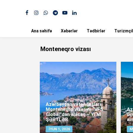
Ana səhifə
Xəbərlər
Tədbirlər
Turizmçil
Monteneqro vizası
Azərbaycan vətəndaşları
Monteneqro vizasını “VFS
Az
Global”dan alacaq – YENİ
üç
ŞƏRTLƏR
al
İYUN 1, 2026
M