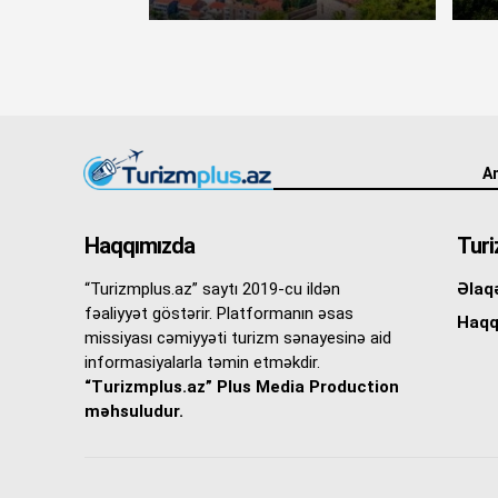
An
Haqqımızda
Turi
“Turizmplus.az” saytı 2019-cu ildən
Əlaq
fəaliyyət göstərir. Platformanın əsas
Haqq
missiyası cəmiyyəti turizm sənayesinə aid
informasiyalarla təmin etməkdir.
“Turizmplus.az” Plus Media Production
məhsuludur.