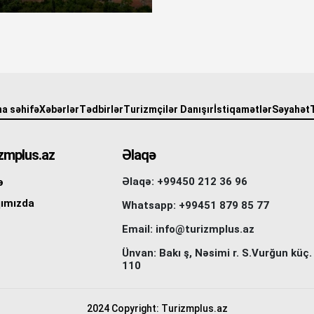
a səhifə
Xəbərlər
Tədbirlər
Turizmçilər Danışır
İstiqamətlər
Səyahət
zmplus.az
Əlaqə
Əlaqə: +99450 212 36 96
ə
ımızda
Whatsapp: +99451 879 85 77
Email: info@turizmplus.az
Ünvan: Bakı ş, Nəsimi r. S.Vurğun küç.
110
2024 Copyright: Turizmplus.az