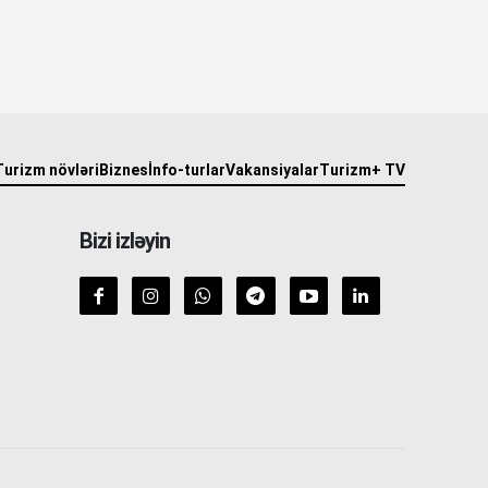
Turizm növləri
Biznes
İnfo-turlar
Vakansiyalar
Turizm+ TV
Bizi izləyin