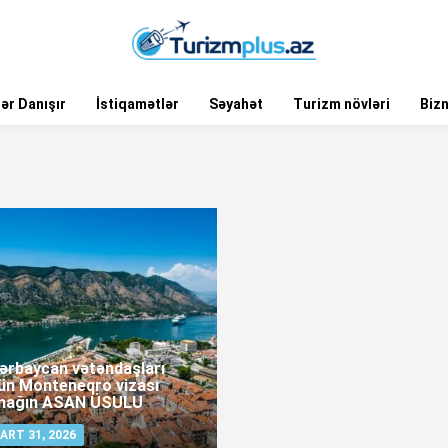
ər Danışır
İstiqamətlər
Səyahət
Turizm növləri
Biz
ərbaycan vətəndaşları
ün Monteneqro vizası
mağın ASAN ÜSULU
ART 31, 2026