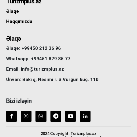
Turizmplus.az
Əlaqə
Haqqımızda
Əlaqə
Əlaqə: +99450 212 36 96
Whatsapp: +99451 879 85 77
Email: info@turizmplus.az
Ünvan: Bakı ş, Nəsimi r. S.Vurğun küç. 110
Bizi izləyin
2024 Copyright: Turizmplus.az