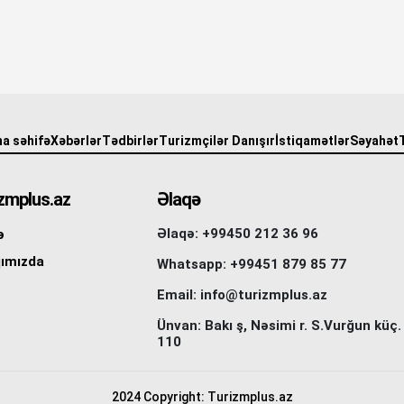
a səhifə
Xəbərlər
Tədbirlər
Turizmçilər Danışır
İstiqamətlər
Səyahət
zmplus.az
Əlaqə
Əlaqə: +99450 212 36 96
ə
ımızda
Whatsapp: +99451 879 85 77
Email: info@turizmplus.az
Ünvan: Bakı ş, Nəsimi r. S.Vurğun küç.
110
2024 Copyright: Turizmplus.az