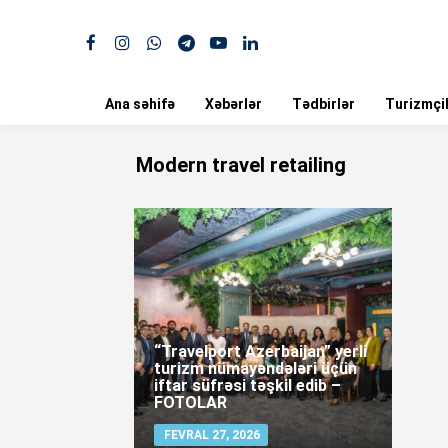
Ana səhifə
Xəbərlər
Tədbirlər
Turizmçil
Modern travel retailing
“Travelport Azerbaijan” yerli
turizm nümayəndələri üçün
iftar süfrəsi təşkil edib –
FOTOLAR
FEVRAL 27, 2026