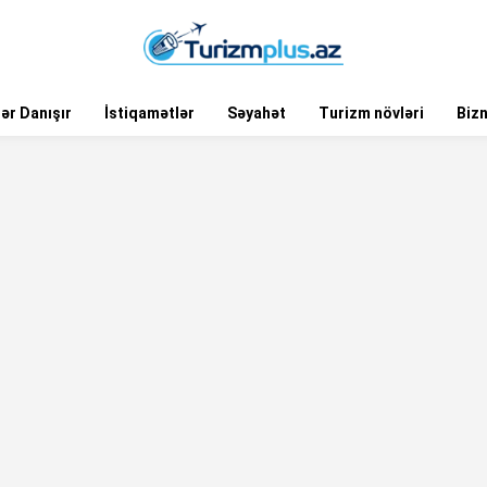
ər Danışır
İstiqamətlər
Səyahət
Turizm növləri
Biz