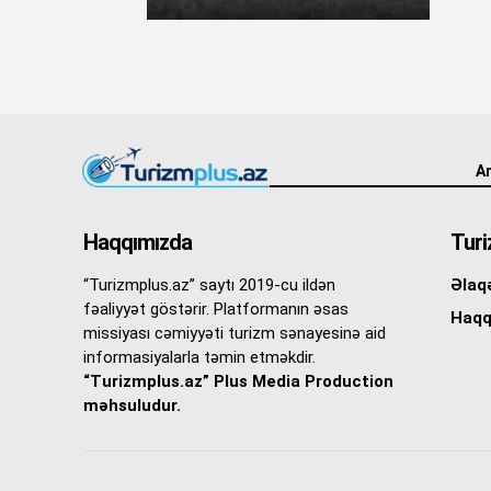
An
Haqqımızda
Turi
“Turizmplus.az” saytı 2019-cu ildən
Əlaq
fəaliyyət göstərir. Platformanın əsas
Haqq
missiyası cəmiyyəti turizm sənayesinə aid
informasiyalarla təmin etməkdir.
“Turizmplus.az” Plus Media Production
məhsuludur.