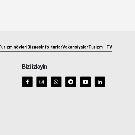
Turizm növləri
Biznes
İnfo-turlar
Vakansiyalar
Turizm+ TV
Bizi izləyin