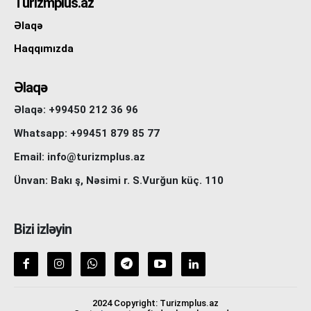
Turizmplus.az
Əlaqə
Haqqımızda
Əlaqə
Əlaqə: +99450 212 36 96
Whatsapp: +99451 879 85 77
Email: info@turizmplus.az
Ünvan: Bakı ş, Nəsimi r. S.Vurğun küç. 110
Bizi izləyin
2024 Copyright: Turizmplus.az