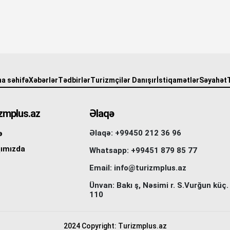
a səhifə
Xəbərlər
Tədbirlər
Turizmçilər Danışır
İstiqamətlər
Səyahət
zmplus.az
Əlaqə
Əlaqə: +99450 212 36 96
ə
ımızda
Whatsapp: +99451 879 85 77
Email: info@turizmplus.az
Ünvan: Bakı ş, Nəsimi r. S.Vurğun küç.
110
2024 Copyright: Turizmplus.az