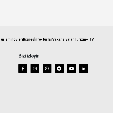
Turizm növləri
Biznes
İnfo-turlar
Vakansiyalar
Turizm+ TV
Bizi izləyin