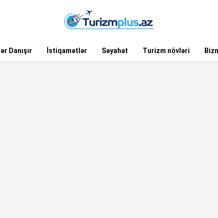
ər Danışır
İstiqamətlər
Səyahət
Turizm növləri
Biz