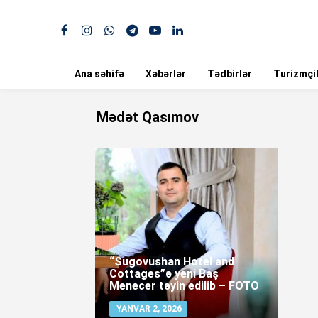
Ana səhifə
Xəbərlər
Tədbirlər
Turizmçil
Mədət Qasımov
“Sugovushan Hotel and
Cottages”ə yeni Baş
Menecer təyin edilib – FOTO
YANVAR 2, 2026