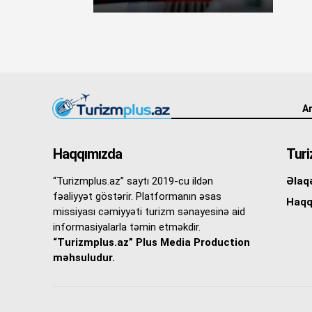
An
Haqqımızda
Turi
“Turizmplus.az” saytı 2019-cu ildən
Əlaq
fəaliyyət göstərir. Platformanın əsas
Haqq
missiyası cəmiyyəti turizm sənayesinə aid
informasiyalarla təmin etməkdir.
“Turizmplus.az” Plus Media Production
məhsuludur.