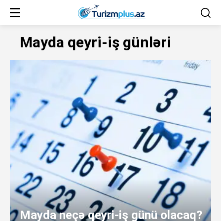
Mayda qeyri-iş günləri
Mayda neçə qeyri-iş günü olacaq?