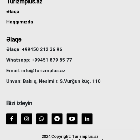
Turizmplus.az
Əlaqə
Haqqımızda
Əlaqə
Əlaqə: +99450 212 36 96
Whatsapp: +99451 879 85 77
Email: info@turizmplus.az
Ünvan: Bakı ş, Nəsimi r. S.Vurğun küç. 110
Bizi izləyin
2024 Copyright: Turizmplus.az