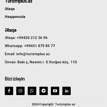
Turizmplus.az
Əlaqə
Haqqımızda
Əlaqə
Əlaqə: +99450 212 36 96
Whatsapp: +99451 879 85 77
Email: info@turizmplus.az
Ünvan: Bakı ş, Nəsimi r. S.Vurğun küç. 110
Bizi izləyin
2024 Copyright: Turizmplus.az