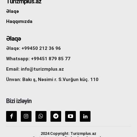
Turizmplus.az
Əlaqə
Haqqımızda
Əlaqə
Əlaqə: +99450 212 36 96
Whatsapp: +99451 879 85 77
Email: info@turizmplus.az
Ünvan: Bakı ş, Nəsimi r. S.Vurğun küç. 110
Bizi izləyin
2024 Copyright: Turizmplus.az