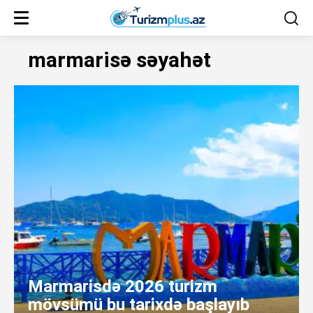
marmarisə səyahət
Marmarisdə 2026 turizm
mövsümü bu tarixdə başlayıb