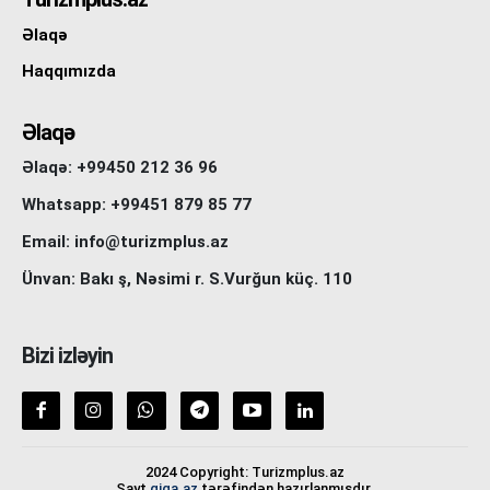
Əlaqə
Haqqımızda
Əlaqə
Əlaqə: +99450 212 36 96
Whatsapp: +99451 879 85 77
Email: info@turizmplus.az
Ünvan: Bakı ş, Nəsimi r. S.Vurğun küç. 110
Bizi izləyin
2024 Copyright: Turizmplus.az
Sayt
giga.az
tərəfindən hazırlanmışdır.