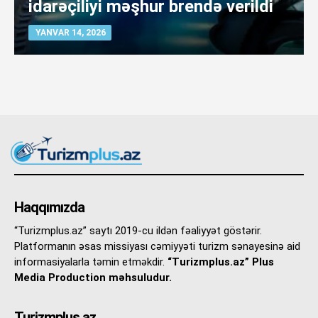
idarəçiliyi məşhur brendə verildi
YANVAR 14, 2026
Haqqımızda
“Turizmplus.az” saytı 2019-cu ildən fəaliyyət göstərir.
Platformanın əsas missiyası cəmiyyəti turizm sənayesinə aid
informasiyalarla təmin etməkdir.
“Turizmplus.az” Plus
Media Production məhsuludur.
Turizmplus.az