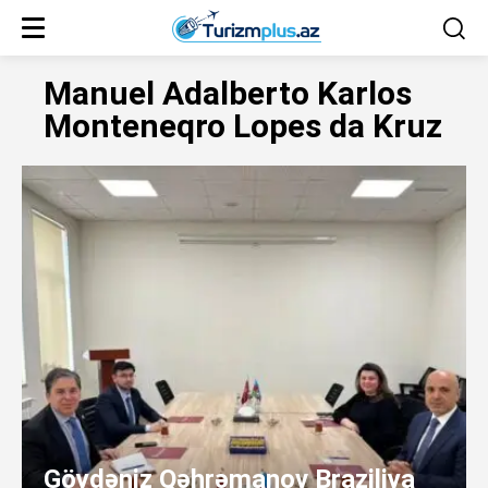
Manuel Adalberto Karlos
Monteneqro Lopes da Kruz
Göydəniz Qəhrəmanov Braziliya