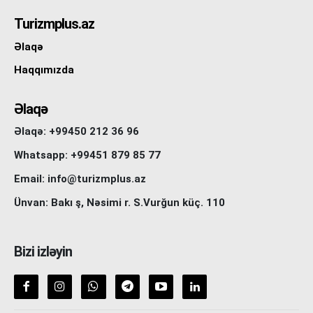
Turizmplus.az
Əlaqə
Haqqımızda
Əlaqə
Əlaqə: +99450 212 36 96
Whatsapp: +99451 879 85 77
Email: info@turizmplus.az
Ünvan: Bakı ş, Nəsimi r. S.Vurğun küç. 110
Bizi izləyin