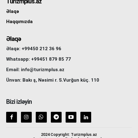
Turizmplus.az
Əlaqə
Haqqımızda
Əlaqə
Əlaqə: +99450 212 36 96
Whatsapp: +99451 879 85 77
Email: info@turizmplus.az
Ünvan: Bakı ş, Nəsimi r. S.Vurğun küç. 110
Bizi izləyin
2024 Copyright: Turizmplus.az