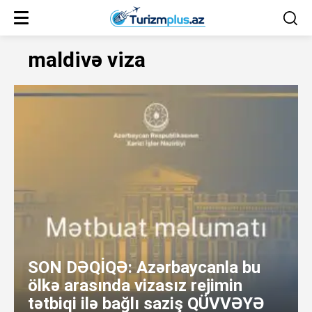
maldivə viza
SON DƏQİQƏ: Azərbaycanla bu
ölkə arasında vizasız rejimin
tətbiqi ilə bağlı saziş QÜVVƏYƏ