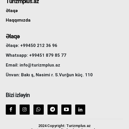
Turizmplus.az
Əlaqə
Haqqımızda
Əlaqə
Əlaqə: +99450 212 36 96
Whatsapp: +99451 879 85 77
Email: info@turizmplus.az
Ünvan: Bakı ş, Nəsimi r. S.Vurğun küç. 110
Bizi izləyin
2024 Copyright: Turizmplus.az