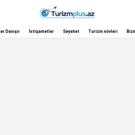
ər Danışır
İstiqamətlər
Səyahət
Turizm növləri
Biz