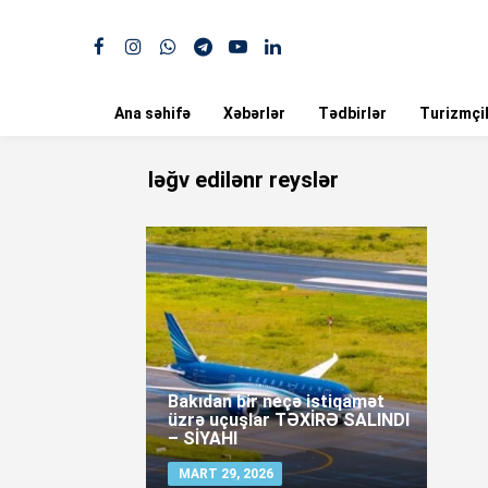
Ana səhifə
Xəbərlər
Tədbirlər
Turizmçil
ləğv edilənr reyslər
Bakıdan bir neçə istiqamət
üzrə uçuşlar TƏXİRƏ SALINDI
– SİYAHI
MART 29, 2026