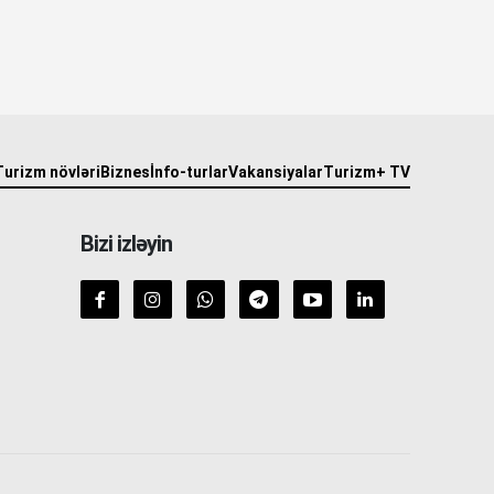
Turizm növləri
Biznes
İnfo-turlar
Vakansiyalar
Turizm+ TV
Bizi izləyin