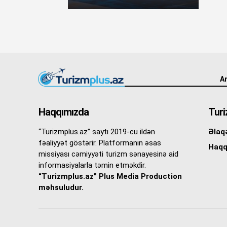
An
Haqqımızda
Turi
“Turizmplus.az” saytı 2019-cu ildən
Əlaq
fəaliyyət göstərir. Platformanın əsas
Haqq
missiyası cəmiyyəti turizm sənayesinə aid
informasiyalarla təmin etməkdir.
“Turizmplus.az” Plus Media Production
məhsuludur.