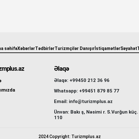
a səhifə
Xəbərlər
Tədbirlər
Turizmçilər Danışır
İstiqamətlər
Səyahət
zmplus.az
Əlaqə
Əlaqə: +99450 212 36 96
ə
ımızda
Whatsapp: +99451 879 85 77
Email: info@turizmplus.az
Ünvan: Bakı ş, Nəsimi r. S.Vurğun küç.
110
2024 Copyright: Turizmplus.az