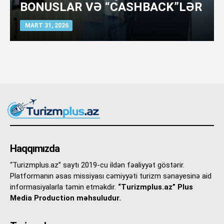
BONUSLAR VƏ “CASHBACK”LƏR
MART 31, 2026
Haqqımızda
“Turizmplus.az” saytı 2019-cu ildən fəaliyyət göstərir.
Platformanın əsas missiyası cəmiyyəti turizm sənayesinə aid
informasiyalarla təmin etməkdir.
“Turizmplus.az” Plus
Media Production məhsuludur.