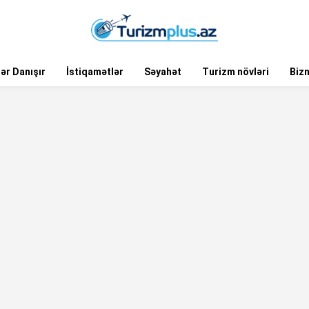
ər Danışır
İstiqamətlər
Səyahət
Turizm növləri
Biz