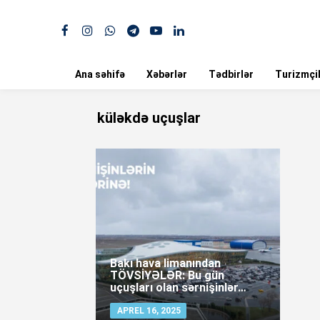
Ana səhifə
Xəbərlər
Tədbirlər
Turizmçil
küləkdə uçuşlar
Bakı hava limanından
TÖVSİYƏLƏR: Bu gün
uçuşları olan sərnişinlər…
APREL 16, 2025