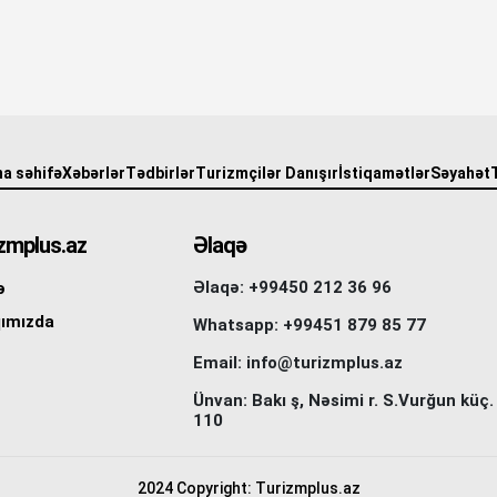
a səhifə
Xəbərlər
Tədbirlər
Turizmçilər Danışır
İstiqamətlər
Səyahət
zmplus.az
Əlaqə
Əlaqə: +99450 212 36 96
ə
ımızda
Whatsapp: +99451 879 85 77
Email: info@turizmplus.az
Ünvan: Bakı ş, Nəsimi r. S.Vurğun küç.
110
2024 Copyright: Turizmplus.az