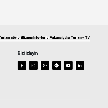
Turizm növləri
Biznes
İnfo-turlar
Vakansiyalar
Turizm+ TV
Bizi izləyin