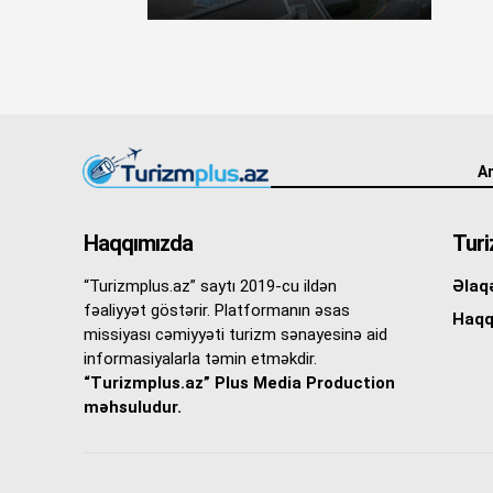
An
Haqqımızda
Turi
“Turizmplus.az” saytı 2019-cu ildən
Əlaq
fəaliyyət göstərir. Platformanın əsas
Haqq
missiyası cəmiyyəti turizm sənayesinə aid
informasiyalarla təmin etməkdir.
“Turizmplus.az” Plus Media Production
məhsuludur.