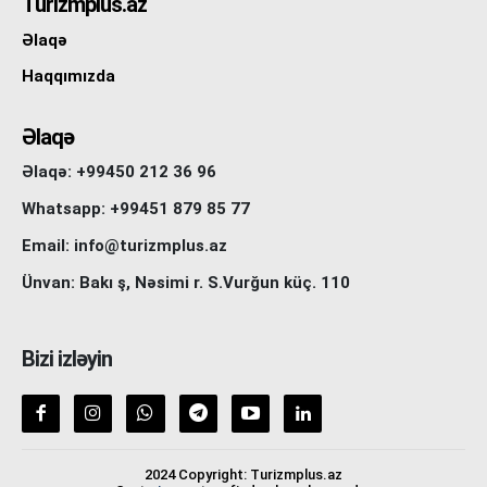
Turizmplus.az
Əlaqə
Haqqımızda
Əlaqə
Əlaqə: +99450 212 36 96
Whatsapp: +99451 879 85 77
Email: info@turizmplus.az
Ünvan: Bakı ş, Nəsimi r. S.Vurğun küç. 110
Bizi izləyin
2024 Copyright: Turizmplus.az