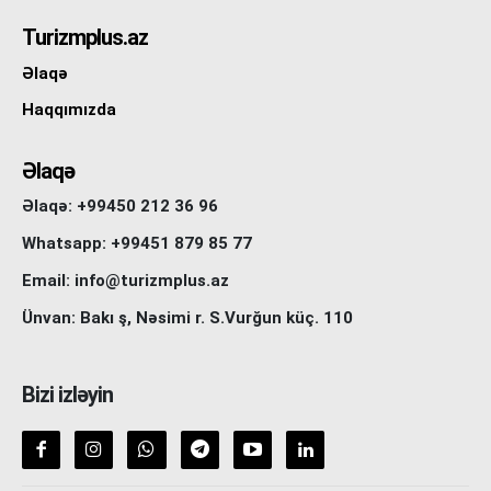
Turizmplus.az
Əlaqə
Haqqımızda
Əlaqə
Əlaqə: +99450 212 36 96
Whatsapp: +99451 879 85 77
Email: info@turizmplus.az
Ünvan: Bakı ş, Nəsimi r. S.Vurğun küç. 110
Bizi izləyin