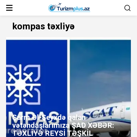
kompas təxliyə
Şarm Əl-Şeyxdə qalan
vətəndaşlarımıza ŞAD XƏBƏR:
TƏXLİYƏ REYSİ TƏŞKİL