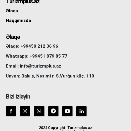
Turizmplus.az
Əlaqə
Haqqımızda
Əlaqə
Əlaqə: +99450 212 36 96
Whatsapp: +99451 879 85 77
Email: info@turizmplus.az
Ünvan: Bakı ş, Nəsimi r. S.Vurğun küç. 110
Bizi izləyin
2024 Copyright: Turizmplus.az