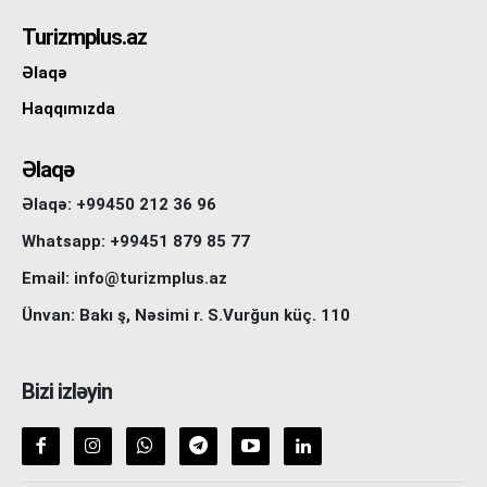
Turizmplus.az
Əlaqə
Haqqımızda
Əlaqə
Əlaqə: +99450 212 36 96
Whatsapp: +99451 879 85 77
Email: info@turizmplus.az
Ünvan: Bakı ş, Nəsimi r. S.Vurğun küç. 110
Bizi izləyin