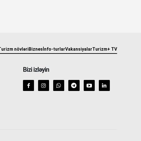
Turizm növləri
Biznes
İnfo-turlar
Vakansiyalar
Turizm+ TV
Bizi izləyin