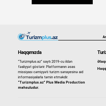
An
Haqqımızda
Turi
“Turizmplus.az” saytı 2019-cu ildən
Əlaq
fəaliyyət göstərir. Platformanın əsas
Haqq
missiyası cəmiyyəti turizm sənayesinə aid
informasiyalarla təmin etməkdir.
“Turizmplus.az” Plus Media Production
məhsuludur.