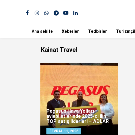
Ana səhifə
Xəbərlər
Tədbirlər
Turizmçil
Kainat Travel
Pegasus Hava Yolları
aviabiletlərində 2025-ci ilin
TOP satış liderləri – ADLAR
FEVRAL 11, 2026