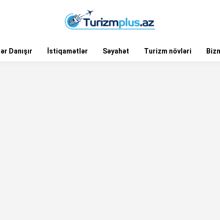
ər Danışır
İstiqamətlər
Səyahət
Turizm növləri
Biz