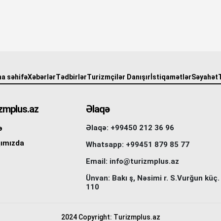
a səhifə
Xəbərlər
Tədbirlər
Turizmçilər Danışır
İstiqamətlər
Səyahət
zmplus.az
Əlaqə
Əlaqə: +99450 212 36 96
ə
ımızda
Whatsapp: +99451 879 85 77
Email: info@turizmplus.az
Ünvan: Bakı ş, Nəsimi r. S.Vurğun küç.
110
2024 Copyright: Turizmplus.az