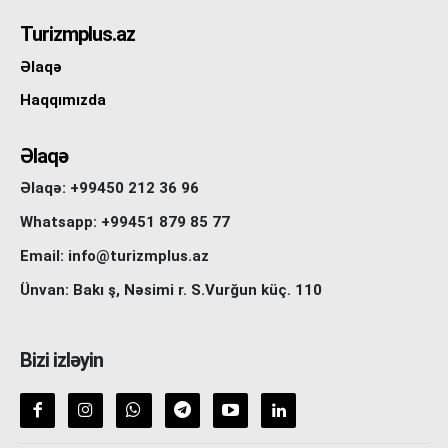
Turizmplus.az
Əlaqə
Haqqımızda
Əlaqə
Əlaqə: +99450 212 36 96
Whatsapp: +99451 879 85 77
Email: info@turizmplus.az
Ünvan: Bakı ş, Nəsimi r. S.Vurğun küç. 110
Bizi izləyin