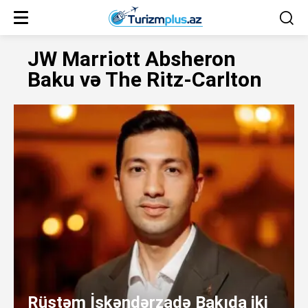
JW Marriott Absheron
Baku və The Ritz-Carlton
Rüstəm İskəndərzadə Bakıda iki