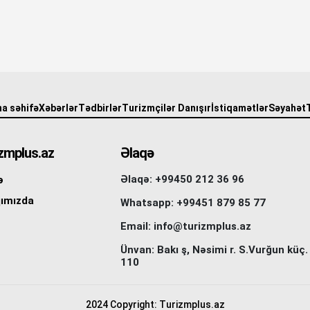
a səhifə
Xəbərlər
Tədbirlər
Turizmçilər Danışır
İstiqamətlər
Səyahət
zmplus.az
Əlaqə
Əlaqə: +99450 212 36 96
ə
ımızda
Whatsapp: +99451 879 85 77
Email: info@turizmplus.az
Ünvan: Bakı ş, Nəsimi r. S.Vurğun küç.
110
2024 Copyright: Turizmplus.az