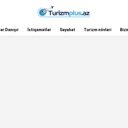
ər Danışır
İstiqamətlər
Səyahət
Turizm növləri
Biz