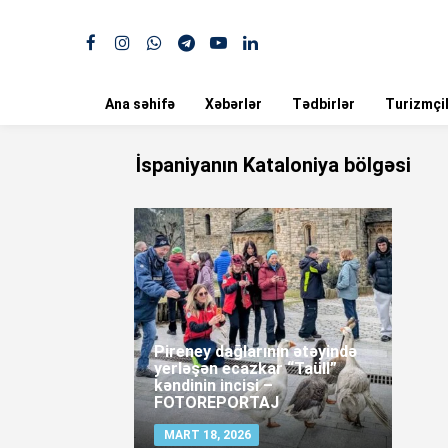
Ana səhifə
Xəbərlər
Tədbirlər
Turizmçil
İspaniyanın Kataloniya bölgəsi
Pireney dağlarının ətəyində
yerləşən ecazkar “Taüll”
kəndinin incisi –
FOTOREPORTAJ
MART 18, 2026