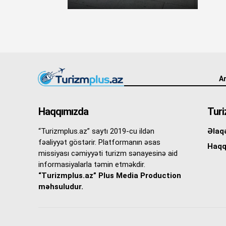
An
Haqqımızda
Turi
“Turizmplus.az” saytı 2019-cu ildən
Əlaq
fəaliyyət göstərir. Platformanın əsas
Haqq
missiyası cəmiyyəti turizm sənayesinə aid
informasiyalarla təmin etməkdir.
“Turizmplus.az” Plus Media Production
məhsuludur.