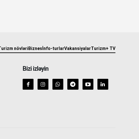
Turizm növləri
Biznes
İnfo-turlar
Vakansiyalar
Turizm+ TV
Bizi izləyin