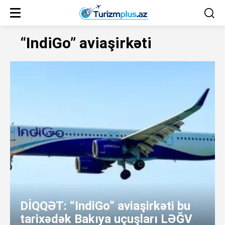
“IndiGo” aviaşirkəti
DİQQƏT: “IndiGo” aviaşirkəti bu
tarixədək Bakıya uçuşları LƏĞV