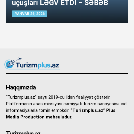
uçuşları LƏĞV ETDİ – SƏBƏB
YANVAR 26, 2026
Haqqımızda
“Turizmplus.az” saytı 2019-cu ildən fəaliyyət göstərir.
Platformanın əsas missiyası cəmiyyəti turizm sənayesinə aid
informasiyalarla təmin etməkdir.
“Turizmplus.az” Plus
Media Production məhsuludur.
Turizmplus.az