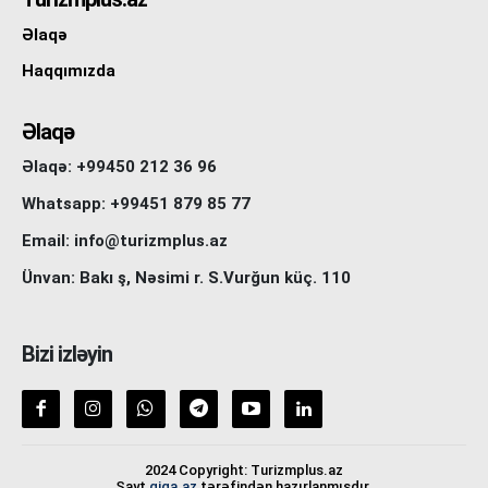
Əlaqə
Haqqımızda
Əlaqə
Əlaqə: +99450 212 36 96
Whatsapp: +99451 879 85 77
Email: info@turizmplus.az
Ünvan: Bakı ş, Nəsimi r. S.Vurğun küç. 110
Bizi izləyin
2024 Copyright: Turizmplus.az
Sayt
giga.az
tərəfindən hazırlanmışdır.